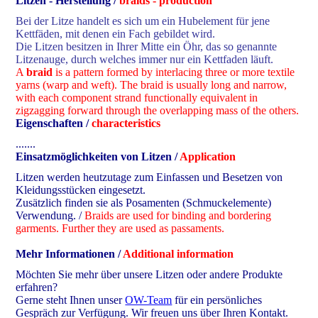
Litzen - Herstellung /
braids - production
Bei der Litze handelt es sich um ein Hubelement für jene
Kettfäden, mit denen ein Fach gebildet wird.
Die Litzen besitzen in Ihrer Mitte ein Öhr, das so genannte
Litzenauge, durch welches immer nur ein Kettfaden läuft.
A
braid
is a pattern formed by interlacing three or more textile
yarns (warp and weft). The braid is usually long and narrow,
with each component strand functionally equivalent in
zigzagging forward through the overlapping mass of the others.
Eigenschaften /
characteristics
.......
Einsatzmöglichkeiten von Litzen /
Application
Litzen werden heutzutage zum Einfassen und Besetzen von
Kleidungsstücken eingesetzt.
Zusätzlich finden sie als Posamenten (Schmuckelemente)
Verwendung. /
Braids are used for binding and bordering
garments. Further they are used as passaments.
Mehr Informationen /
Additional information
Möchten Sie mehr über unsere Litzen oder andere Produkte
erfahren?
Gerne steht Ihnen unser
OW-Team
für ein persönliches
Gespräch zur Verfügung. Wir freuen uns über Ihren Kontakt.